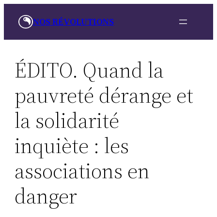
Skip
NOS RÉVOLUTIONS
to
content
ÉDITO. Quand la
pauvreté dérange et
la solidarité
inquiète : les
associations en
danger