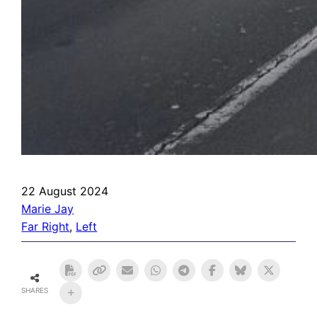
22 August 2024
Marie Jay
Far Right
, 
Left
SHARES