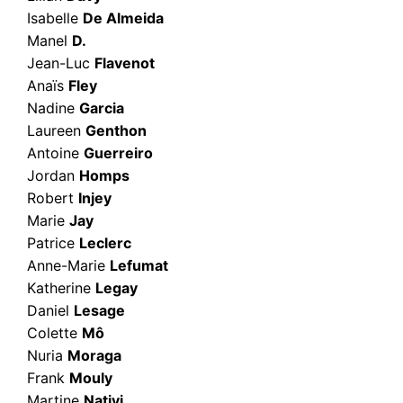
Isabelle
De Almeida
Manel
D.
Jean-Luc
Flavenot
Anaïs
Fley
Nadine
Garcia
Laureen
Genthon
Antoine
Guerreiro
Jordan
Homps
Robert
Injey
Marie
Jay
Patrice
Leclerc
Anne-Marie
Lefumat
Katherine
Legay
Daniel
Lesage
Colette
Mô
Nuria
Moraga
Frank
Mouly
Martine
Nativi