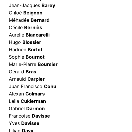
Jean-Jacques
Barey
Chloé
Beignon
Méhadée
Bernard
Cécile
Berniès
Aurélie
Biancarelli
Hugo
Blossier
Hadrien
Bortot
Sophie
Bournot
Marie-Pierre
Boursier
Gérard
Bras
Arnauld
Carpier
Juan Francisco
Cohu
Alexan
Colmars
Leila
Cukierman
Gabriel
Darmon
Françoise
Davisse
Yves
Davisse
Lilian
Davy