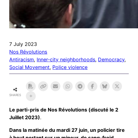
7 July 2023
Nos Révolutions
Antiracism
, 
Inner-city neighborhoods
, 
Democracy
, 
Social Movement
, 
Police violence
SHARES
Le parti-pris de Nos Révolutions (discuté le 2
Juillet 2023)
.
Dans la matinée du mardi 27 juin, un policier tire
à bout portant sur un mineur, de sang-froid,