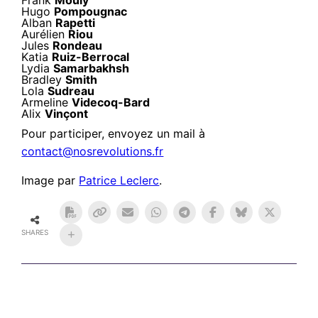
Frank
Mouly
Hugo
Pompougnac
Alban
Rapetti
Aurélien
Riou
Jules
Rondeau
Katia
Ruiz-Berrocal
Lydia
Samarbakhsh
Bradley
Smith
Lola
Sudreau
Armeline
Videcoq-Bard
Alix
Vinçont
Pour participer, envoyez un mail à
contact@nosrevolutions.fr
Image par
Patrice Leclerc
.
SHARES