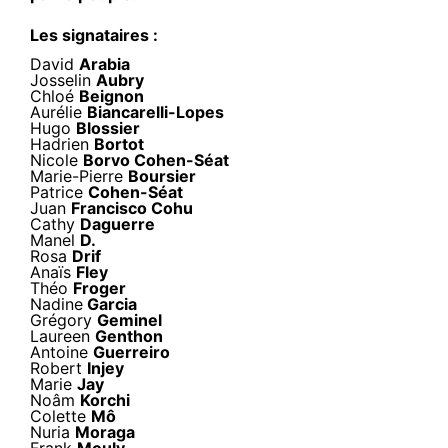
Les signataires :
David
Arabia
Josselin
Aubry
Chloé
Beignon
Aurélie
Biancarelli-Lopes
Hugo
Blossier
Hadrien
Bortot
Nicole
Borvo Cohen-Séat
Marie-Pierre
Boursier
Patrice
Cohen-Séat
Juan
Francisco Cohu
Cathy
Daguerre
Manel
D.
Rosa
Drif
Anaïs
Fley
Théo
Froger
Nadine
Garcia
Grégory
Geminel
Laureen
Genthon
Antoine
Guerreiro
Robert
Injey
Marie
Jay
Noâm
Korchi
Colette
Mô
Nuria
Moraga